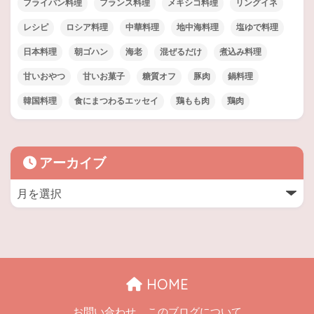
フライパン料理
フランス料理
メキシコ料理
リングイネ
レシピ
ロシア料理
中華料理
地中海料理
塩ゆで料理
日本料理
朝ゴハン
海老
混ぜるだけ
煮込み料理
甘いおやつ
甘いお菓子
糖質オフ
豚肉
鍋料理
韓国料理
食にまつわるエッセイ
鶏もも肉
鶏肉
アーカイブ
HOME
お問い合わせ
このブログについて