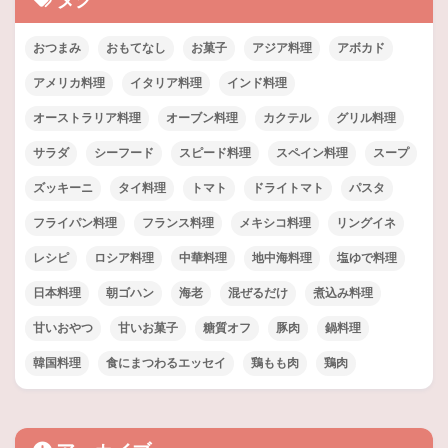
おつまみ
おもてなし
お菓子
アジア料理
アボカド
アメリカ料理
イタリア料理
インド料理
オーストラリア料理
オーブン料理
カクテル
グリル料理
サラダ
シーフード
スピード料理
スペイン料理
スープ
ズッキーニ
タイ料理
トマト
ドライトマト
パスタ
フライパン料理
フランス料理
メキシコ料理
リングイネ
レシピ
ロシア料理
中華料理
地中海料理
塩ゆで料理
日本料理
朝ゴハン
海老
混ぜるだけ
煮込み料理
甘いおやつ
甘いお菓子
糖質オフ
豚肉
鍋料理
韓国料理
食にまつわるエッセイ
鶏もも肉
鶏肉