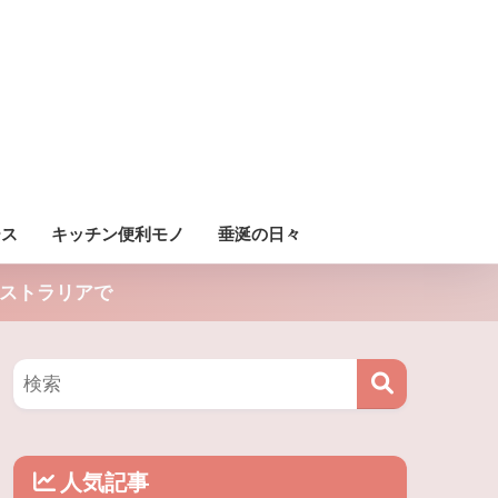
ース
キッチン便利モノ
垂涎の日々
ストラリアで
人気記事