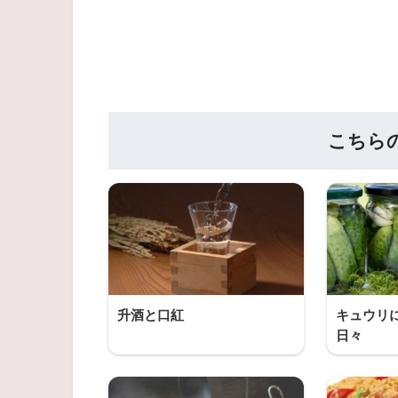
こちら
升酒と口紅
キュウリ
日々