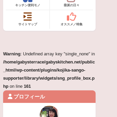
キッチン便利モノ
垂涎の日々
サイトマップ
オススメ／特集
Warning
: Undefined array key "single_none" in
/home/gabysterrace/gabyskitchen.net/public
_html/wp-content/plugins/kojika-sango-
supporter/library/widgets/sng_profile_box.p
hp
on line
161
プロフィール