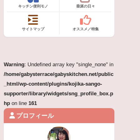
キッチン便利モノ
垂涎の日々
サイトマップ
オススメ／特集
Warning
: Undefined array key "single_none" in
/home/gabysterrace/gabyskitchen.net/public
_html/wp-content/plugins/kojika-sango-
supporter/library/widgets/sng_profile_box.p
hp
on line
161
プロフィール