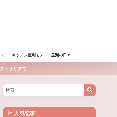
ース
キッチン便利モノ
垂涎の日々
ストラリアで
人気記事