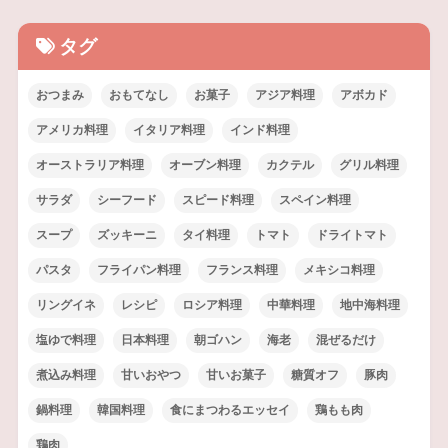
タグ
おつまみ
おもてなし
お菓子
アジア料理
アボカド
アメリカ料理
イタリア料理
インド料理
オーストラリア料理
オーブン料理
カクテル
グリル料理
サラダ
シーフード
スピード料理
スペイン料理
スープ
ズッキーニ
タイ料理
トマト
ドライトマト
パスタ
フライパン料理
フランス料理
メキシコ料理
リングイネ
レシピ
ロシア料理
中華料理
地中海料理
塩ゆで料理
日本料理
朝ゴハン
海老
混ぜるだけ
煮込み料理
甘いおやつ
甘いお菓子
糖質オフ
豚肉
鍋料理
韓国料理
食にまつわるエッセイ
鶏もも肉
鶏肉